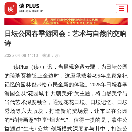
Togg
navi
日坛公园春季游园会：艺术与自然的交响
诗
2025-04-08 11:13
来源：
读+
读Plus（读+）讯，
当晨曦穿透云翳，为日坛公园
的琉璃瓦檐镀上金边时，这座承载着495年皇家祭祀
记忆的园林也带给市民全新的体验。2025年日坛春季
游园会以"花园城市 共朝美好"为主题，将自然美学与
当代艺术深度融合，通过花花日坛、日坛记忆、日坛
秀场等六大版块，打造新消费场景，让市民在公园
的“诗情画意”中享“烟火气”。值得一提的是，蒙牛公
益通过"生态+公益"创新模式深度参与其中，打造公