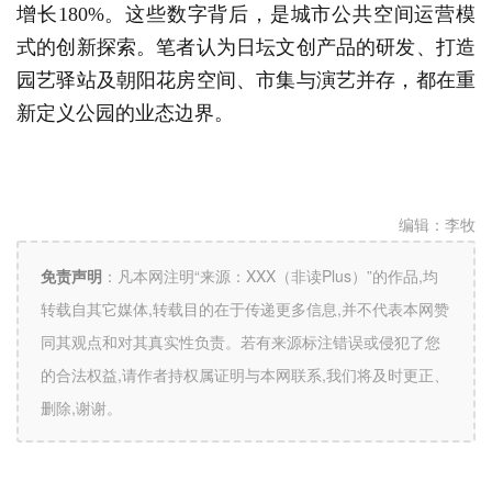
增长180%。这些数字背后，是城市公共空间运营模
式的创新探索。笔者认为日坛文创产品的研发、打造
园艺驿站及朝阳花房空间、市集与演艺并存，都在重
新定义公园的业态边界。
编辑：
李牧
免责声明
：
凡本网注明“来源：XXX（非读Plus）”的作品,均
转载自其它媒体,转载目的在于传递更多信息,并不代表本网赞
同其观点和对其真实性负责。若有来源标注错误或侵犯了您
的合法权益,请作者持权属证明与本网联系,我们将及时更正、
删除,谢谢。