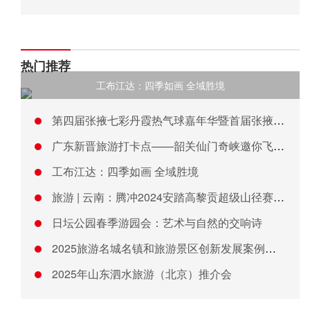
热门推荐
工布江达：四季如画 全域胜境
第四届张掖七彩丹霞热气球嘉年华暨首届张掖七彩丹霞音乐嘉年华盛
广东新晋旅游打卡点——韶关仙门奇峡邀你飞天、漂流！
工布江达：四季如画 全域胜境
旅游 | 云南：腾冲2024安踏高黎贡超级山径赛赛季发布会举
日坛公园春季游园会：艺术与自然的交响诗
2025旅游名城名镇和旅游景区创新发展案例征集暨推介大会在京
2025年山东泗水旅游（北京）推介会