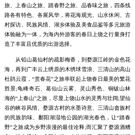
旅、上春山之旅、踏春野之旅、品春味之旅，四条线
路各有特色、各展风华，将花海观光、山水休闲、古
村探访、民族风情、湖乡体验及美食品鉴等多元旅游
体验融为一体，为海内外游客的春日上饶之行量身打
造了丰富且优质的出游选择。
从铅山葛仙村的疏影梅香，到婺源江岭的金色花
海，再到广丰云上绣原的木绣球雪浪、三清山的高山
杜鹃云霞，“赏春花”之旅串联起上饶春日最美的繁花
胜景;龟峰奇石、葛仙山云雾、灵山秀色、铜钹山林
海的“上春山”之旅，尽显上饶山水的灵秀与壮阔;望仙
谷的峡谷风情、婺源古村的水墨诗意、三清山畲族村
的民族韵味、鄱阳湖湿地公园的湖光春色，让“踏春
野”之旅成为乡野浪漫的最佳诠释;而汇聚了婺源酒糟