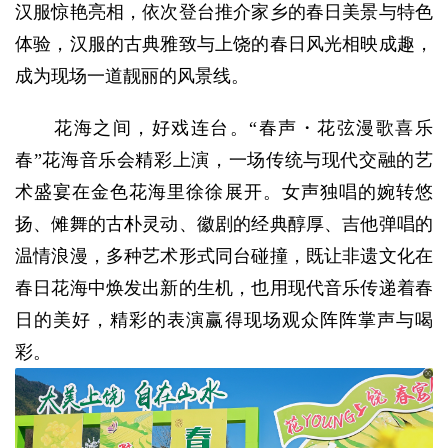
汉服惊艳亮相，依次登台推介家乡的春日美景与特色
体验，汉服的古典雅致与上饶的春日风光相映成趣，
成为现场一道靓丽的风景线。
花海之间，好戏连台。“春声・花弦漫歌喜乐
春”花海音乐会精彩上演，一场传统与现代交融的艺
术盛宴在金色花海里徐徐展开。女声独唱的婉转悠
扬、傩舞的古朴灵动、徽剧的经典醇厚、吉他弹唱的
温情浪漫，多种艺术形式同台碰撞，既让非遗文化在
春日花海中焕发出新的生机，也用现代音乐传递着春
日的美好，精彩的表演赢得现场观众阵阵掌声与喝
彩。