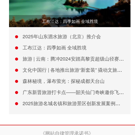
工布江达：四季如画 全域胜境
2025年山东泗水旅游（北京）推介会
工布江达：四季如画 全域胜境
旅游 | 云南：腾冲2024安踏高黎贡超级山径赛赛季发布会举
文化中国行 | 各地推出旅游“新套装” 撬动文旅消费新场景
森林秘境，瀑布萤光：探秘成都天台山
广东新晋旅游打卡点——韶关仙门奇峡邀你飞天、漂流！
2025旅游名城名镇和旅游景区创新发展案例征集暨推介大会在京
《网站自律管理承诺书》