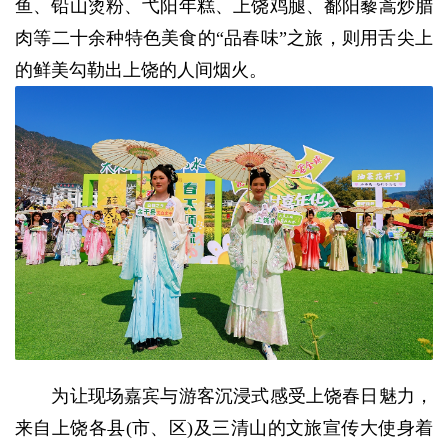
鱼、铅山烫粉、弋阳年糕、上饶鸡腿、鄱阳藜蒿炒腊
肉等二十余种特色美食的“品春味”之旅，则用舌尖上
的鲜美勾勒出上饶的人间烟火。
为让现场嘉宾与游客沉浸式感受上饶春日魅力，
来自上饶各县(市、区)及三清山的文旅宣传大使身着