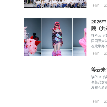
上闪耀亮相
时尚
2
纬交织，唤
202
院《共
读Plus（
国国际大
在此举办
鹏、王书莹
时尚
2
参加了本次发
等云来
读Plus
冬新品发
发布会通
男装衣柜
景。品牌聚
时尚
2