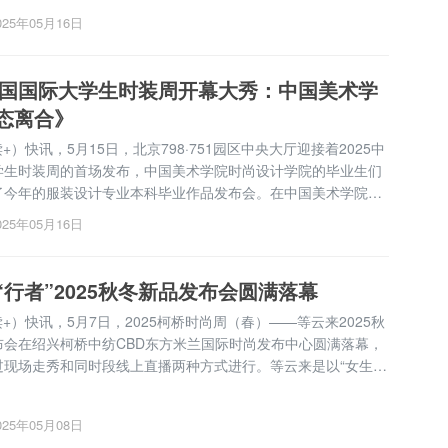
。本次毕业设计以“经纬共生·燕潮鸣”为主题，将文化与空间经
025年05月16日
醒燕赵大地的设计活力...
5中国国际大学生时装周开幕大秀：中国美术学
态离合》
读+）快讯，5月15日，北京798·751园区中央大厅迎接着2025中
学生时装周的首场发布，中国美术学院时尚设计学院的毕业生们
了今年的服装设计专业本科毕业作品发布会。在中国美术学院陈
、吴玠、胡男老师的指导下，共计 52名同学的83套服装作品
025年05月16日
布。北京798·751园区汇聚...
“行者”2025秋冬新品发布会圆满落幕
（读+）快讯，5月7日，2025柯桥时尚周（春）——等云来2025秋
布会在绍兴柯桥中纺CBD东方米兰国际时尚发布中心圆满落幕，
过现场走秀和同时段线上直播两种方式进行。等云来是以“女生的
”为核心理念的新锐男装汉服品牌，致力于打造跨性别汉服消费场
焦传统服饰现代化，其标志性原创圆领...
025年05月08日