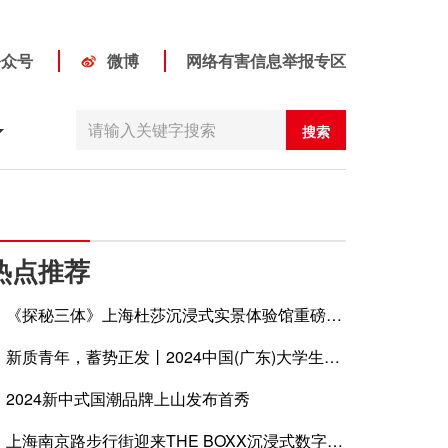
公众号
微博
网络有害信息举报专区
搜索
热点推荐
《探秘三体》上海杜莎沉浸式实景体验馆重磅开
启 王子文、于和伟首尊蜡像入驻
新质青年，蓄势正发丨2024中国(广东)大学生时
装周圆满闭幕
2024新中式国潮品牌上山发布首秀
上海南京路步行街迎来THE BOXX沉浸式数字艺