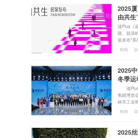
202
由共生
读Plus
路、鼓浪屿
装发布"
幕秀+10
时尚
2
202
冬季运
读Plu
氢能博览
林市工业
承办的“绒
时尚
2
运动会服
202