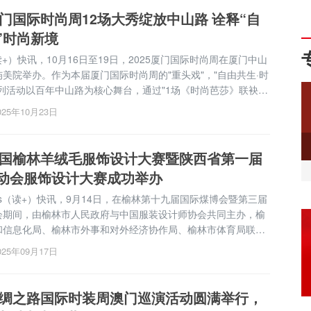
5厦门国际时尚周12场大秀绽放中山路 诠释“自
”时尚新境
（读+）快讯，10月16日至19日，2025厦门国际时尚周在厦门中山
美院举办。作为本届厦门国际时尚周的"重头戏"，"自由共生·时
系列活动以百年中山路为核心舞台，通过"1场《时尚芭莎》联袂开
场品牌发布秀+1场侨文化时尚秀&...
025年10月23日
5中国榆林羊绒毛服饰设计大赛暨陕西省第一届
动会服饰设计大赛成功举办
s（读+）快讯，9月14日，在榆林第十九届国际煤博会暨第三届
会期间，由榆林市人民政府与中国服装设计师协会共同主办，榆
和信息化局、榆林市外事和对外经济协作局、榆林市体育局联合
耀榆林”2025中国榆林羊绒毛服饰设计大赛暨陕西省第一届冬季
025年09月17日
饰设计大赛圆满落幕。 榆林市政协主席、统...
5丝绸之路国际时装周澳门巡演活动圆满举行，