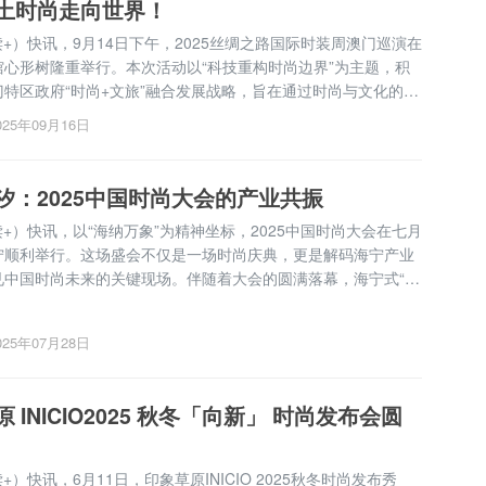
土时尚走向世界！
（读+）快讯，9月14日下午，2025丝绸之路国际时装周澳门巡演在
馆心形树隆重举行。本次活动以“科技重构时尚边界”为主题，积
门特区政府“时尚+文旅”融合发展战略，旨在通过时尚与文化的创
一步推广澳门特色景点与文化形象。CHERIE WANG与Demi*D
025年09月16日
继登场，为观众带来一场...
汐：2025中国时尚大会的产业共振
（读+）快讯，以“海纳万象”为精神坐标，2025中国时尚大会在七月
宁顺利举行。这场盛会不仅是一场时尚庆典，更是解码海宁产业
见中国时尚未来的关键现场。伴随着大会的圆满落幕，海宁式“海
的真义，也由此变得清晰与坚定：其一，在产业根基上，它意味着
”到“万象共生”的生态...
025年07月28日
 INICIO2025 秋冬「向新」 时尚发布会圆
读+）快讯，6月11日，印象草原INICIO 2025秋冬时尚发布秀