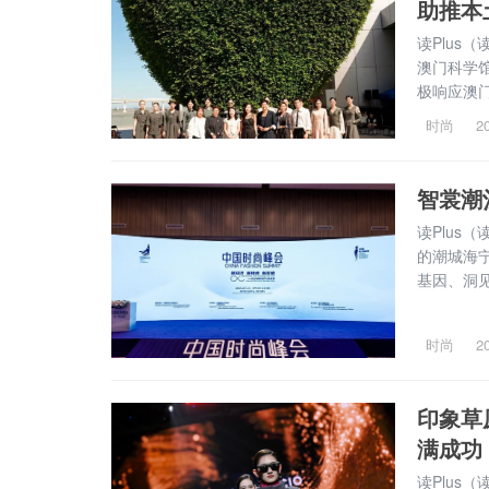
助推本
读Plus
澳门科学
极响应澳
新结合，进
时尚
2
品牌大秀相
智裳潮
读Plus
的潮城海
基因、洞
纳万象”
从“产业集群
时尚
2
印象草原
满成功
读Plus（