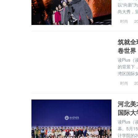
以“向新
尚大秀，
与时尚创
时尚
2
新”为精神
筑就全
卷世界
读Plus
的背景下
湾区国际女
州白马服装
时尚
2
甄选出“1
河北美
国际大
读Plus
幕。5月1
计学院的