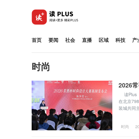
首页
要闻
社会
直播
区域
科技
产
时尚
202
读Plus（读+）快讯，3月23日，2026常熟杯时尚设计大赛新闻发布会
在北京79
装城共同
公司承办
装产业专属
时尚
2