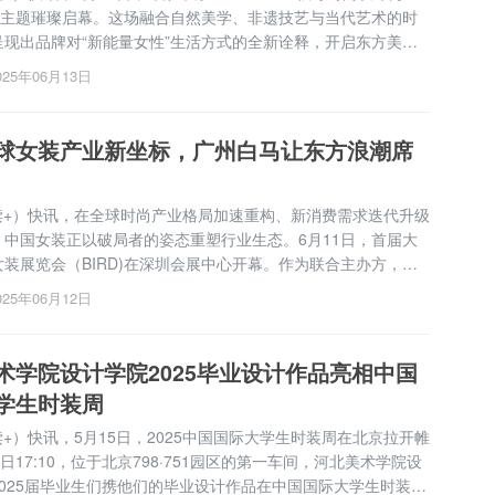
”为主题璀璨启幕。这场融合自然美学、非遗技艺与当代艺术的时
呈现出品牌对“新能量女性”生活方式的全新诠释，开启东方美学
新的新篇章。溯源自然本真，以“创新”掀起时尚浪潮发布会以“向
025年06月13日
内核，从中国传统吉祥纹样、景德...
球女装产业新坐标，广州白马让东方浪潮席
（读+）快讯，在全球时尚产业格局加速重构、新消费需求迭代升级
，中国女装正以破局者的姿态重塑行业生态。6月11日，首届大
装展览会（BIRD)在深圳会展中心开幕。作为联合主办方，广
市场与中国服装协会携手举办BIRD2025，并联合中港皮具城
025年06月12日
2+N”个优质供应链品牌参展，涵盖...
术学院设计学院2025毕业设计作品亮相中国
学生时装周
（读+）快讯，5月15日，2025中国国际大学生时装周在北京拉开帷
5日17:10，位于北京798·751园区的第一车间，河北美术学院设
2025届毕业生们携他们的毕业设计作品在中国国际大学生时装周