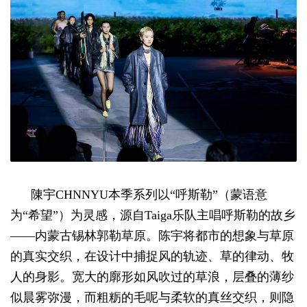
陳宇CHNNYU本季系列以“呼斯勒”（蒙语意
为“希望”）为灵感，源自Taiga乐队主唱呼斯勒的故乡
——内蒙古锡林郭勒草原。陈宇将都市的想象与草原
的真实交织，在设计中捕捉风的轨迹、草的律动、牧
人的身影。宽大的廓形如风吹过的草浪，层叠的薄纱
似晨雾弥漫，而粗粝的毛呢与柔软的真丝交织，则隐