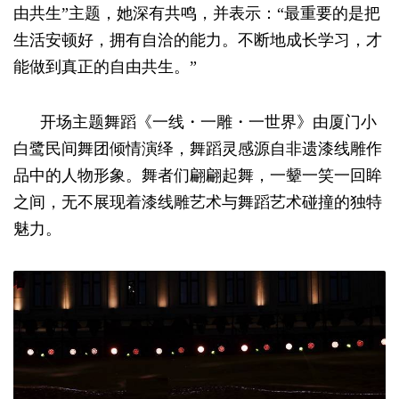
由共生”主题，她深有共鸣，并表示：“最重要的是把
生活安顿好，拥有自洽的能力。不断地成长学习，才
能做到真正的自由共生。”
开场主题舞蹈《一线・一雕・一世界》由厦门小
白鹭民间舞团倾情演绎，舞蹈灵感源自非遗漆线雕作
品中的人物形象。舞者们翩翩起舞，一颦一笑一回眸
之间，无不展现着漆线雕艺术与舞蹈艺术碰撞的独特
魅力。