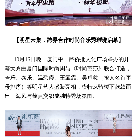
【明星云集，跨界合作时尚音乐秀璀璨启幕】
10月16日晚，厦门中山路侨批文化广场举办的开
幕大秀由厦门国际时尚周与《时尚芭莎》联合打造，
管乐、泰乐、温碧霞、王霏霏、吴卓羲（按人名首字
母排序）等明星艺人盛装亮相，模特从骑楼下款款而
出，海风与鼓点交织成独特秀场氛围。