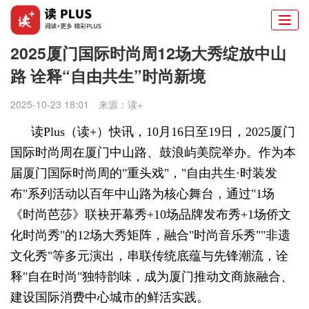
Togg
navi
2025厦门国际时尚周12场大秀绽放中山
路 诠释“自由共生”时尚新境
2025-10-23 18:01
来源：
读+
读Plus（读+）快讯，
10月16日至19日，2025厦门
国际时尚周在厦门中山路、鼓浪屿美院举办。作为本
届厦门国际时尚周的"重头戏"，"自由共生·时装发
布"系列活动以百年中山路为核心舞台，通过"1场
《时尚芭莎》联袂开幕秀+10场品牌发布秀+1场侨文
化时尚秀"的12场大秀矩阵，融合"时尚音乐秀""非遗
文化秀"等多元演出，串联传统底蕴与先锋潮流，诠
释"自在时尚"独特韵味，成为厦门推动文商旅融合、
建设国际消费中心城市的鲜活实践。