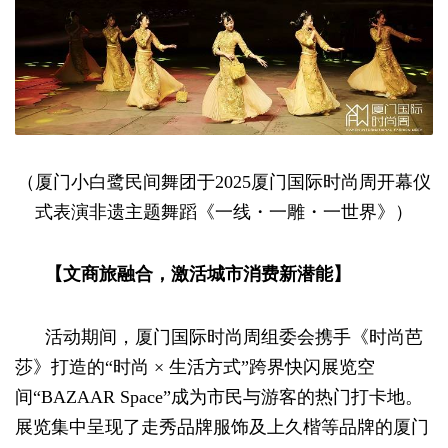
（厦门小白鹭民间舞团于2025厦门国际时尚周开幕仪
式表演非遗主题舞蹈《一线・一雕・一世界》）
【文商旅融合，激活城市消费新潜能】
活动期间，厦门国际时尚周组委会携手《时尚芭
莎》打造的“时尚 × 生活方式”跨界快闪展览空
间“BAZAAR Space”成为市民与游客的热门打卡地。
展览集中呈现了走秀品牌服饰及上久楷等品牌的厦门