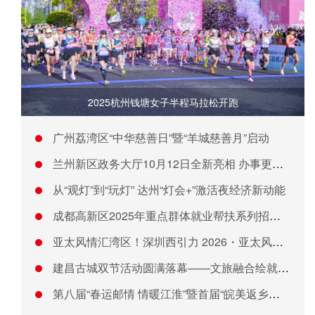
2025杭州钱塘女子半程马拉松开跑
广州荔湾区“中华慈善日”暨“羊城慈善月”启动
兰州新区政务大厅10月12日全新亮相 办事更便捷
从“观灯”到“玩灯” 达州“灯会+”激活夜经济新动能
成都高新区2025年重点群体就业帮扶系列招聘会成功启动
亚太风情汇湾区！深圳西引力 2026・亚太风情嘉年华圆满落幕
建昌古城双节活动圆满落幕——文旅融合绘就双节共庆团圆盛景
第八届“春运邮情 情暖江淮”暨首届“皖美返乡邮惠季”在安徽合