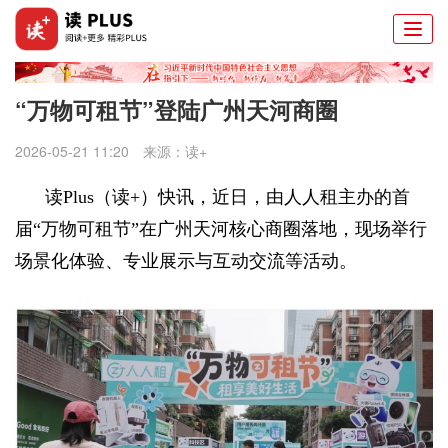
Togg
navi
“万物可租节”登陆广州天河商圈
2026-05-21 11:20
来源：
读+
读Plus（读+）快讯，
近日，
由人人租主办的首
届“万物可租节”在广州天河核心商圈落地，现场举行
场景化体验、专业展示与互动交流等活动。