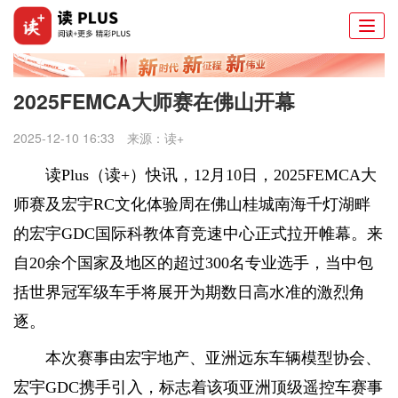
Togg
navi
2025FEMCA大师赛在佛山开幕
2025-12-10 16:33
来源：
读+
读Plus（读+）快讯，
12月10日，2025FEMCA大
师赛及宏宇RC文化体验周在佛山桂城南海千灯湖畔
的宏宇GDC国际科教体育竞速中心正式拉开帷幕。来
自20余个国家及地区的超过300名专业选手，当中包
括世界冠军级车手将展开为期数日高水准的激烈角
逐。
本次赛事由宏宇地产、亚洲远东车辆模型协会、
宏宇GDC携手引入，标志着该项亚洲顶级遥控车赛事