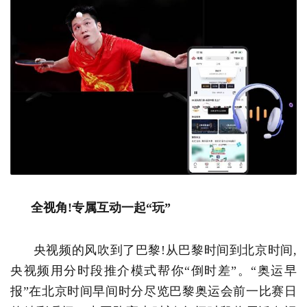
全视角!专属互动一起“玩”
央视频的风吹到了巴黎!从巴黎时间到北京时间,
央视频用分时段推介模式帮你“倒时差”。“奥运早
报”在北京时间早间时分尽览巴黎奥运会前一比赛日