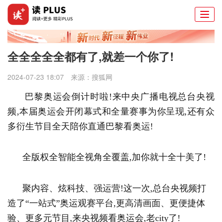
Togg
navi
全全全全全都有了,就差一个你了!
2024-07-23 18:07
来源：
搜狐网
巴黎奥运会倒计时啦!来中央广播电视总台央视
频,本届奥运会开闭幕式和全量赛事为你呈现,还有众
多衍生节目全天陪你直通巴黎看奥运!
全版权全智能全视角全覆盖,加你就十全十美了!
聚内容、炫科技、强运营!这一次,总台央视频打
造了“一站式”奥运观赛平台,更高清画面、更便捷体
验、更多元节目,来央视频看奥运会,老city了!