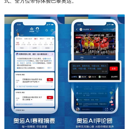
式、全方位带你体验巴黎奥运。