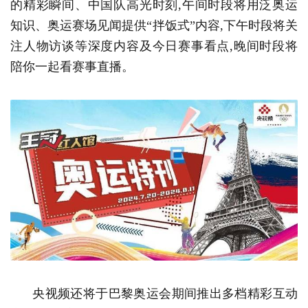
的精彩瞬间、中国队高光时刻,午间时段将用泛奥运
知识、奥运赛场见闻提供“拌饭式”内容,下午时段将关
注人物访谈等深度内容及今日赛事看点,晚间时段将
陪你一起看赛事直播。
央视频还将于巴黎奥运会期间推出多档精彩互动