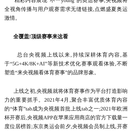
精彩内容展现“不一young”的奥运赛事,央视频将
全视角传播与用户观赛需求无缝链接,点燃盛夏奥运
激情。
全覆盖!顶级赛事来这看
总台央视频上线以来,持续深耕体育内容,基
于“5G+4K/8K+AI”等新技术优化赛事观看体验,不断
塑造“来央视频看体育赛事”的品牌形象。
上线之初,央视频就将体育赛事作为平台打造影响
力的重要抓手。2021年4月,聚合丰富优质体育内容
的“体育”tab成为央视频首批上线tab之一;2021年欧洲
杯开赛后,央视频APP在苹果应用商店的官方下载量一
度位居榜首;东京奥运会前夕,央视频会员制上线,开赛