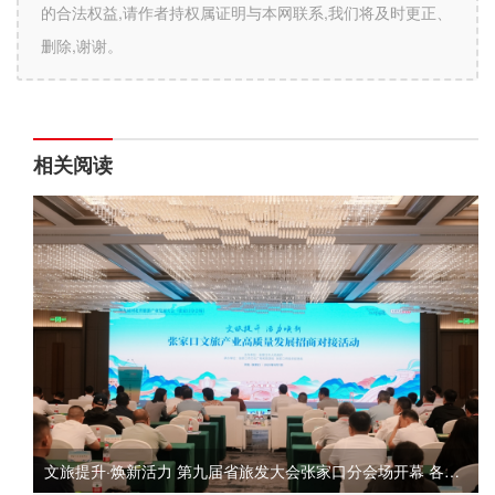
的合法权益,请作者持权属证明与本网联系,我们将及时更正、
删除,谢谢。
相关阅读
文旅提升·焕新活力 第九届省旅发大会张家口分会场开幕 各项活