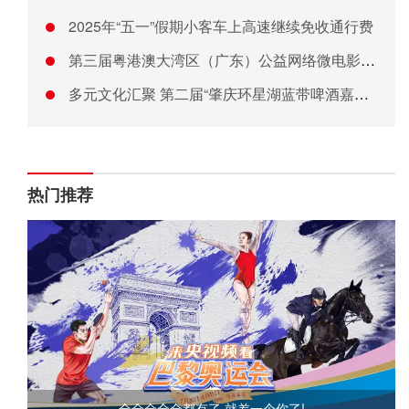
2025年“五一”假期小客车上高速继续免收通行费
第三届粤港澳大湾区（广东）公益网络微电影大赛展映及颁奖礼在广
多元文化汇聚 第二届“肇庆环星湖蓝带啤酒嘉年华”暨圣洁甘孜雅
热门推荐
全全全全全都有了,就差一个你了!