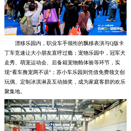
漂移乐园内，职业车手领衔的飘移表演与Q版卡
丁车竞速让大小朋友直呼过瘾；宠物乐园中，冠军犬
走秀、萌宠运动会、后备箱宠物舱体验等环节，实
现“看车撸宠两不误”；苏小车乐园则凭借免费领文创
玩偶、定制冰淇淋及互动抽奖，成为家庭客群的欢乐
聚集地。