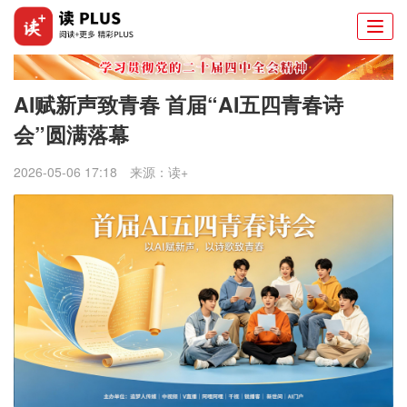
Togg
navi
AI赋新声致青春 首届“AI五四青春诗
会”圆满落幕
2026-05-06 17:18
来源：
读+