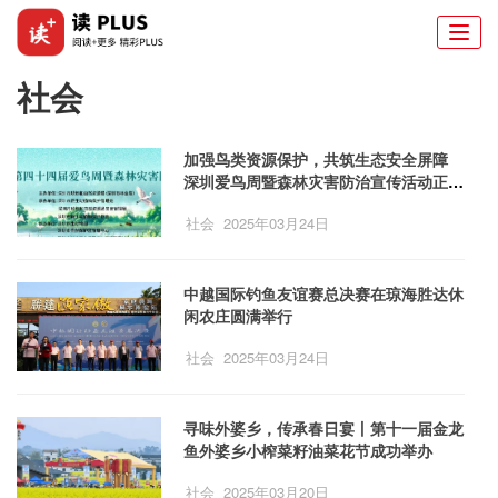
Togg
navi
社会
加强鸟类资源保护，共筑生态安全屏障
深圳爱鸟周暨森林灾害防治宣传活动正式
启动
社会
2025年03月24日
中越国际钓鱼友谊赛总决赛在琼海胜达休
闲农庄圆满举行
社会
2025年03月24日
寻味外婆乡，传承春日宴丨第十一届金龙
鱼外婆乡小榨菜籽油菜花节成功举办
社会
2025年03月20日