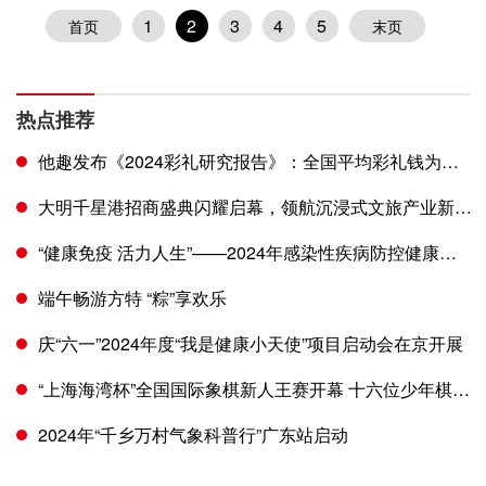
1
2
3
4
5
首页
末页
热点推荐
他趣发布《2024彩礼研究报告》：全国平均彩礼钱为
12.27万
大明千星港招商盛典闪耀启幕，领航沉浸式文旅产业新
时代
“健康免疫 活力人生”——2024年感染性疾病防控健康科
普策略中国行北京站顺利举行
端午畅游方特 “粽”享欢乐
庆“六一”2024年度“我是健康小天使”项目启动会在京开展
“上海海湾杯”全国国际象棋新人王赛开幕 十六位少年棋手
展开角逐
2024年“千乡万村气象科普行”广东站启动