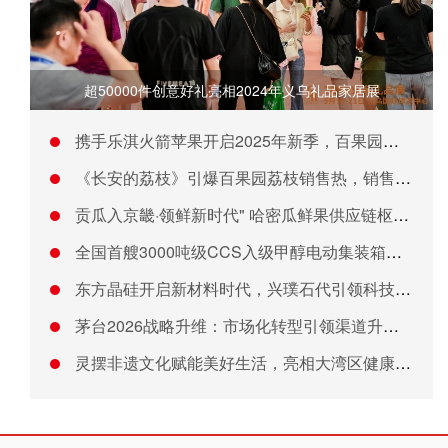
超50000件创意好礼亮相2024年义乌礼品家居展
携手乐淇火箭苹果开启2025年新季，百果园门店上新“妈妈的安
《长安的荔枝》引爆百果园荔枝销售热，销售额破7700万
贡瓜入京畿·领鲜新时代" 哈密瓜鲜果供应链枢纽开通
全国首艘3000吨级CCS入级甲醇电动集装箱船顺利吉水
东方晶硅开启新材料时代，兴璞石代引领科技美学新潮流
茅台2026战略升维：市场化转型引领渠道升级与共赢生态
灵摆非遗文化赋能美好生活，亮相大湾区健康产业展