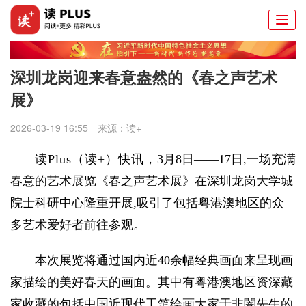
Togg
navi
深圳龙岗迎来春意盎然的《春之声艺术
展》
2026-03-19 16:55
来源：
读+
读Plus（读+）快讯，
3月8日——17日,一场充满
春意的艺术展览《春之声艺术展》在深圳龙岗大学城
院士科研中心隆重开展,吸引了包括粤港澳地区的众
多艺术爱好者前往参观。
本次展览将通过国内近40余幅经典画面来呈现画
家描绘的美好春天的画面。其中有粤港澳地区资深藏
家收藏的包括中国近现代工笔绘画大家于非闇先生的