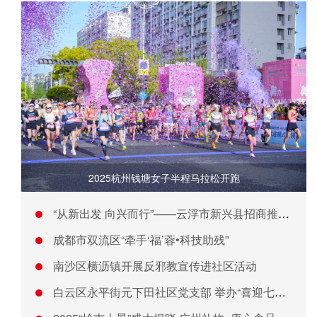
2025杭州钱塘女子半程马拉松开跑
“从新出发 向兴而行”——云浮市新兴县招商推介会在广州举行
成都市双流区“牵手‘福’蓉•科技助残”
南沙区横沥镇开展反邪教宣传进社区活动
白云区永平街元下田社区党支部 举办“喜迎七一·公益同行”活动